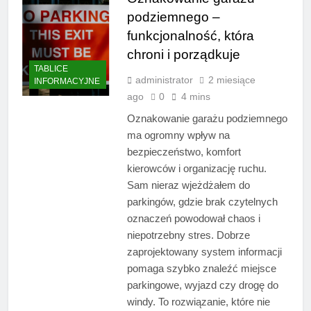
podziemnego –
funkcjonalność, która
chroni i porządkuje
TABLICE
administrator
2 miesiące
INFORMACYJNE
ago
0
4 mins
Oznakowanie garażu podziemnego
ma ogromny wpływ na
bezpieczeństwo, komfort
kierowców i organizację ruchu.
Sam nieraz wjeżdżałem do
parkingów, gdzie brak czytelnych
oznaczeń powodował chaos i
niepotrzebny stres. Dobrze
zaprojektowany system informacji
pomaga szybko znaleźć miejsce
parkingowe, wyjazd czy drogę do
windy. To rozwiązanie, które nie