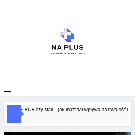
Skip
to
content
Na Plus
Innowacje W Reklamie
z MDF, PCV czy stali – jak materiał wpływa na trwałość i estetyk