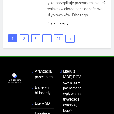
tylko porządkuje przestrzeń, ale też
realnie zwiększa bezpieczeństwo
użytkowników. Dlaczego…
Czytaj dalej
1
2
3
…
21
Aranżacja
Litery z
przestrzeni
MDF, PCV
czy stali –
Banery i
jak materiał
billboardy
wpływa na
trwałość i
Litery 3D
estetykę
logo?
Logotypy