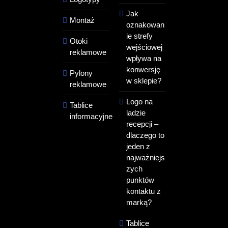
Jak
Montaż
oznakowan
ie strefy
Otoki
wejściowej
reklamowe
wpływa na
konwersję
Pylony
w sklepie?
reklamowe
Logo na
Tablice
ladzie
informacyjne
recepcji –
dlaczego to
jeden z
najważniejs
zych
punktów
kontaktu z
marką?
Tablice