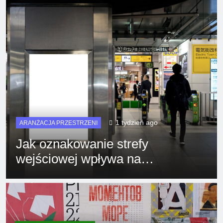
1 tydzień ago
ARANŻACJA PRZESTRZENI
Jak oznakowanie strefy
L
wejściowej wpływa na
d
konwersję w sklepie?
n
k