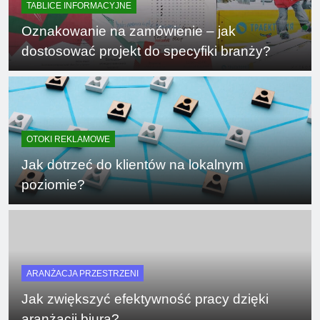
TABLICE INFORMACYJNE
Oznakowanie na zamówienie – jak
dostosować projekt do specyfiki branży?
OTOKI REKLAMOWE
Jak dotrzeć do klientów na lokalnym
poziomie?
ARANŻACJA PRZESTRZENI
Jak zwiększyć efektywność pracy dzięki
aranżacji biura?